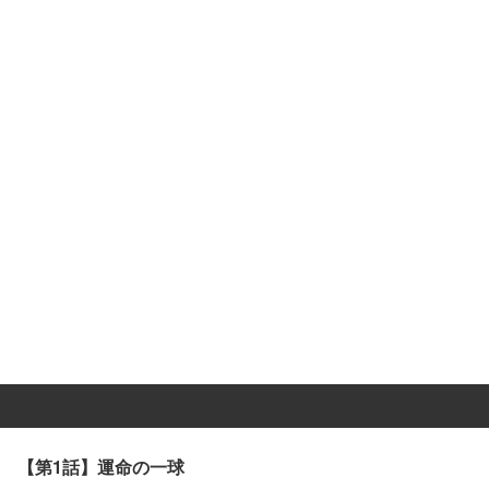
【第1話】運命の一球